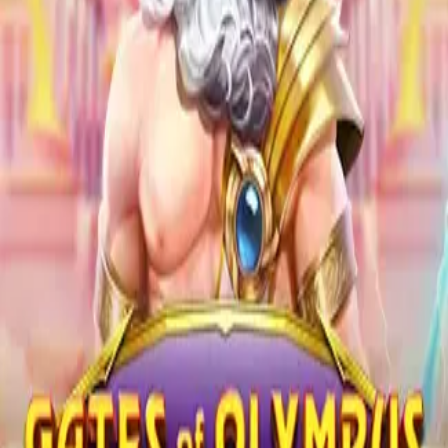
belanja online yang mudah diakses kapan saja.
Selain menawarkan harga hemat setiap hari,
MCDTOTO juga menghadirkan berbagai promo
menarik yang membantu pelanggan mendapatkan
produk favorit dengan penawaran terbaik. Proses
transaksi yang cepat dan aman membuat
pengalaman belanja menjadi lebih nyaman tanpa
ribet. Ditambah dengan layanan pengiriman yang
cepat, pelanggan dapat menikmati produk pilihan
mereka dengan lebih mudah dan efisien.
MCDTOTO terus berkomitmen memberikan
pelayanan terbaik melalui platform yang modern dan
user friendly. Dengan dukungan sistem belanja yang
aman serta pilihan produk yang lengkap, MCDTOTO
menjadi pilihan tepat untuk menikmati pengalaman
belanja online terbaik di Jakarta setiap hari.
Lihat Semua