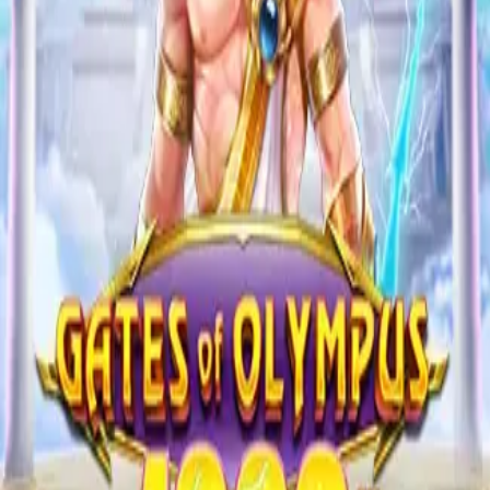
belanja online yang mudah diakses kapan saja.
Selain menawarkan harga hemat setiap hari,
MCDTOTO juga menghadirkan berbagai promo
menarik yang membantu pelanggan mendapatkan
produk favorit dengan penawaran terbaik. Proses
transaksi yang cepat dan aman membuat
pengalaman belanja menjadi lebih nyaman tanpa
ribet. Ditambah dengan layanan pengiriman yang
cepat, pelanggan dapat menikmati produk pilihan
mereka dengan lebih mudah dan efisien.
MCDTOTO terus berkomitmen memberikan
pelayanan terbaik melalui platform yang modern dan
user friendly. Dengan dukungan sistem belanja yang
aman serta pilihan produk yang lengkap, MCDTOTO
menjadi pilihan tepat untuk menikmati pengalaman
belanja online terbaik di Jakarta setiap hari.
Lihat Semua