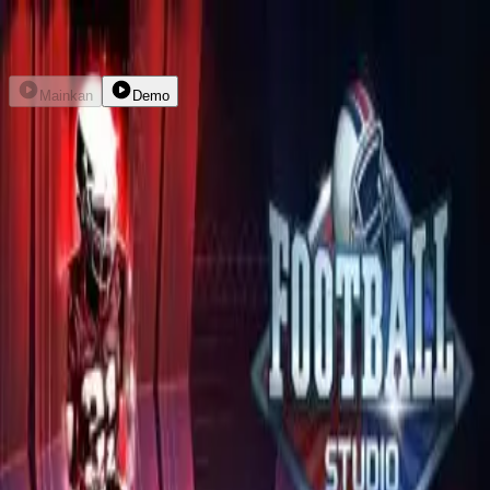
Daftar
Masuk
Mainkan
Demo
First Person Football Studio
evolutiongaming
kembali
MCDTOTO | Platform
Belanja Online di Jakarta
Harga Hemat Setiap Hari
MCDTOTO hadir sebagai platform belanja online
modern yang memberikan pengalaman shopping
nyaman, praktis, dan terpercaya untuk masyarakat
Jakarta. Dengan berbagai pilihan produk mulai dari
fashion, kebutuhan rumah tangga, aksesoris, hingga
produk lifestyle terbaru, MCDTOTO menjadi solusi