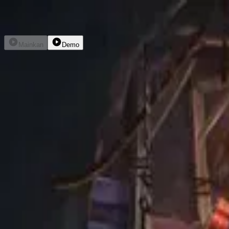
Daftar
Masuk
Mainkan
Demo
Fire in the Hole xBomb
nolimitcity
kembali
MCDTOTO | Platform Belanj
MCDTOTO hadir sebagai platform belanja online mode
Dengan berbagai pilihan produk mulai dari fashion, ke
yang mudah diakses kapan saja.
Selain menawarkan harga hemat setiap hari, MCDTO
dengan penawaran terbaik. Proses transaksi yang ce
pengiriman yang cepat, pelanggan dapat menikmati pr