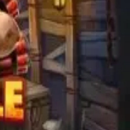
y. Dengan dukungan sistem belanja yang aman serta
ik di Jakarta setiap hari.