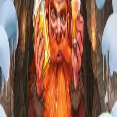
belanja online yang mudah diakses kapan saja.
Selain menawarkan harga hemat setiap hari,
MCDTOTO juga menghadirkan berbagai promo
menarik yang membantu pelanggan mendapatkan
produk favorit dengan penawaran terbaik. Proses
transaksi yang cepat dan aman membuat
pengalaman belanja menjadi lebih nyaman tanpa
ribet. Ditambah dengan layanan pengiriman yang
cepat, pelanggan dapat menikmati produk pilihan
mereka dengan lebih mudah dan efisien.
MCDTOTO terus berkomitmen memberikan
pelayanan terbaik melalui platform yang modern dan
user friendly. Dengan dukungan sistem belanja yang
aman serta pilihan produk yang lengkap, MCDTOTO
menjadi pilihan tepat untuk menikmati pengalaman
belanja online terbaik di Jakarta setiap hari.
Lihat Semua