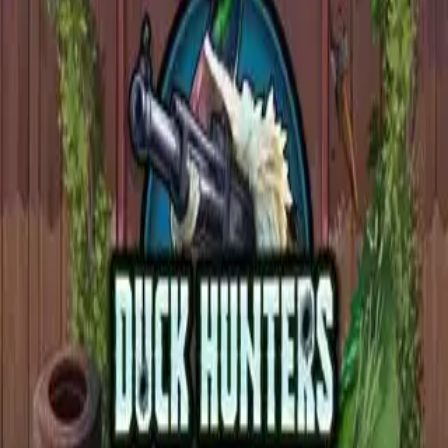
belanja online yang mudah diakses kapan saja.
Selain menawarkan harga hemat setiap hari,
MCDTOTO juga menghadirkan berbagai promo
menarik yang membantu pelanggan mendapatkan
produk favorit dengan penawaran terbaik. Proses
transaksi yang cepat dan aman membuat
pengalaman belanja menjadi lebih nyaman tanpa
ribet. Ditambah dengan layanan pengiriman yang
cepat, pelanggan dapat menikmati produk pilihan
mereka dengan lebih mudah dan efisien.
MCDTOTO terus berkomitmen memberikan
pelayanan terbaik melalui platform yang modern dan
user friendly. Dengan dukungan sistem belanja yang
aman serta pilihan produk yang lengkap, MCDTOTO
menjadi pilihan tepat untuk menikmati pengalaman
belanja online terbaik di Jakarta setiap hari.
Lihat Semua