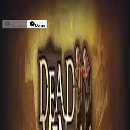
Daftar
Masuk
Mainkan
Demo
Dead Men Walking
nolimitcity
kembali
MCDTOTO | Platform
Belanja Online di Jakarta
Harga Hemat Setiap Hari
MCDTOTO hadir sebagai platform belanja online
modern yang memberikan pengalaman shopping
nyaman, praktis, dan terpercaya untuk masyarakat
Jakarta. Dengan berbagai pilihan produk mulai dari
fashion, kebutuhan rumah tangga, aksesoris, hingga
produk lifestyle terbaru, MCDTOTO menjadi solusi