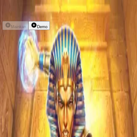
Daftar
Masuk
Mainkan
Demo
Code of Cairo
fatpanda
kembali
MCDTOTO | Platform
Belanja Online di Jakarta
Harga Hemat Setiap Hari
MCDTOTO hadir sebagai platform belanja online
modern yang memberikan pengalaman shopping
nyaman, praktis, dan terpercaya untuk masyarakat
Jakarta. Dengan berbagai pilihan produk mulai dari
fashion, kebutuhan rumah tangga, aksesoris, hingga
produk lifestyle terbaru, MCDTOTO menjadi solusi