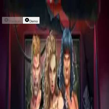
Daftar
Masuk
Mainkan
Demo
Brute Force: Alien Onslaught
nolimitcity
kembali
MCDTOTO | Platform
Belanja Online di Jakarta
Harga Hemat Setiap Hari
MCDTOTO hadir sebagai platform belanja online
modern yang memberikan pengalaman shopping
nyaman, praktis, dan terpercaya untuk masyarakat
Jakarta. Dengan berbagai pilihan produk mulai dari
fashion, kebutuhan rumah tangga, aksesoris, hingga
produk lifestyle terbaru, MCDTOTO menjadi solusi