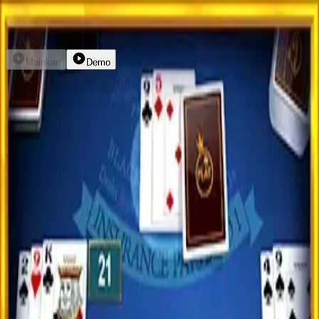
Daftar
Masuk
Mainkan
Demo
American Blackjack
pragmatic
kembali
MCDTOTO | Platform
Belanja Online di Jakarta
Harga Hemat Setiap Hari
MCDTOTO hadir sebagai platform belanja online
modern yang memberikan pengalaman shopping
nyaman, praktis, dan terpercaya untuk masyarakat
Jakarta. Dengan berbagai pilihan produk mulai dari
fashion, kebutuhan rumah tangga, aksesoris, hingga
produk lifestyle terbaru, MCDTOTO menjadi solusi