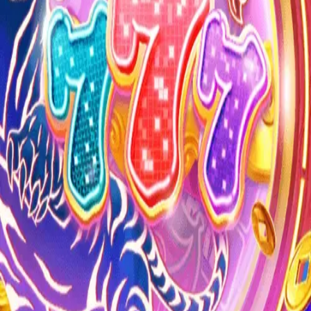
belanja online yang mudah diakses kapan saja.
Selain menawarkan harga hemat setiap hari,
MCDTOTO juga menghadirkan berbagai promo
menarik yang membantu pelanggan mendapatkan
produk favorit dengan penawaran terbaik. Proses
transaksi yang cepat dan aman membuat
pengalaman belanja menjadi lebih nyaman tanpa
ribet. Ditambah dengan layanan pengiriman yang
cepat, pelanggan dapat menikmati produk pilihan
mereka dengan lebih mudah dan efisien.
MCDTOTO terus berkomitmen memberikan
pelayanan terbaik melalui platform yang modern dan
user friendly. Dengan dukungan sistem belanja yang
aman serta pilihan produk yang lengkap, MCDTOTO
menjadi pilihan tepat untuk menikmati pengalaman
belanja online terbaik di Jakarta setiap hari.
Lihat Semua