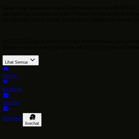
Selain menawarkan harga hemat setiap hari, MCDTO
dengan penawaran terbaik. Proses transaksi yang ce
pengiriman yang cepat, pelanggan dapat menikmati pr
MCDTOTO terus berkomitmen memberikan pelayanan te
pilihan produk yang lengkap, MCDTOTO menjadi pilihan
Lihat Semua
home
explore
promo
dompet
livechat