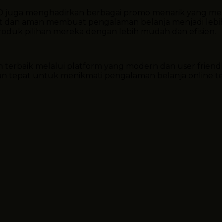
TO juga menghadirkan berbagai promo menarik yang m
pat dan aman membuat pengalaman belanja menjadi lebi
oduk pilihan mereka dengan lebih mudah dan efisien.
rbaik melalui platform yang modern dan user friendl
 tepat untuk menikmati pengalaman belanja online terba