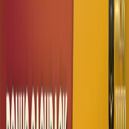
Cashback Provider Lain
Joker
:
10%
Habanero: 10%
Spadegaming: 10%
SBO Sports: 10%
PGSoft: 10%
Syarat & Ketentuan
Minimal kekalahan untuk mendapatkan
cashback adalah
Rp200.000 per minggu
.
Cashback berlaku untuk semua permainan
Live
Game (Joker, Spadegaming, Habanero, SBO,
Pragmatic, dan PGSoft)
.
Periode perhitungan cashback adalah
Senin –
Minggu
setiap minggunya.
Cashback dibagikan setiap
Selasa (maksimal
pukul 19.00 WIB)
.