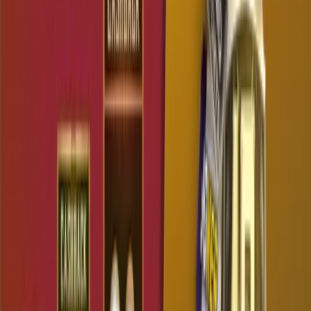
online
online
online
online
online
online