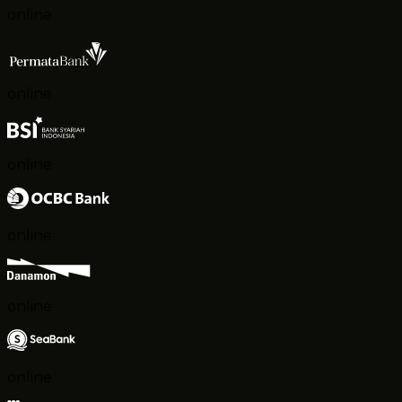
online
online
online
online
online
online