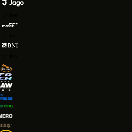
online
online
online