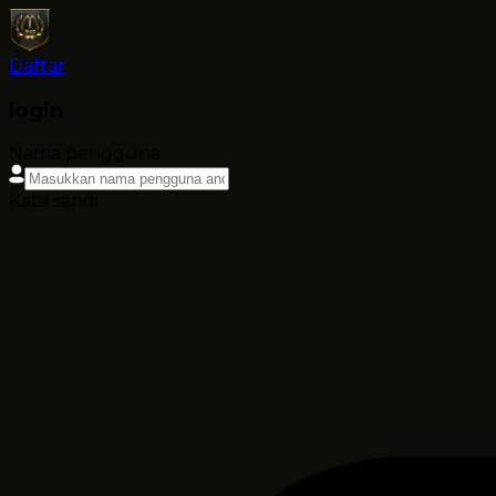
Daftar
login
Nama pengguna
Kata sandi