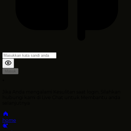
Masuk
*
Jika Anda mengalami Kesulitan saat login, Silahkan
hubungi kami di Live Chat untuk Membantu anda
selanjutnya
home