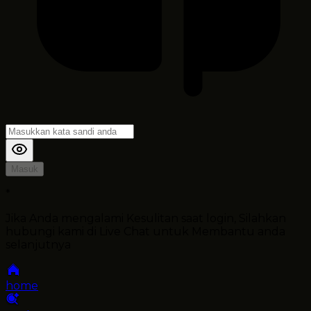
Masuk
*
Jika Anda mengalami Kesulitan saat login, Silahkan
hubungi kami di Live Chat untuk Membantu anda
selanjutnya
home