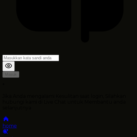
Masuk
*
Jika Anda mengalami Kesulitan saat login, Silahkan
hubungi kami di Live Chat untuk Membantu anda
selanjutnya
home