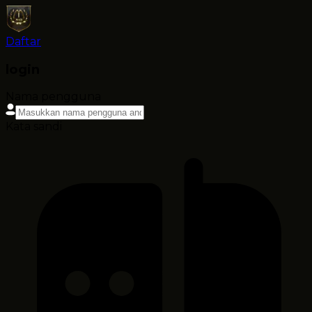
Daftar
login
Nama pengguna
Kata sandi