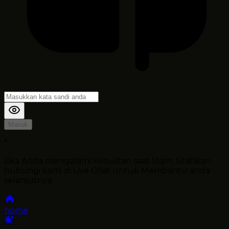
Masuk
*
Jika Anda mengalami Kesulitan saat login, Silahkan
hubungi kami di Live Chat untuk Membantu anda
selanjutnya
home