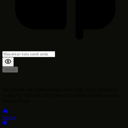
Masuk
*
Jika Anda mengalami Kesulitan saat login, Silahkan
hubungi kami di Live Chat untuk Membantu anda
selanjutnya
home