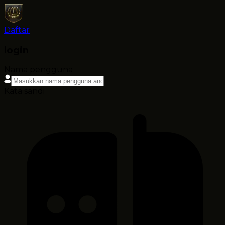
Daftar
login
Nama pengguna
Kata sandi