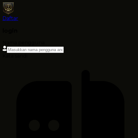
Daftar
login
Nama pengguna
Kata sandi