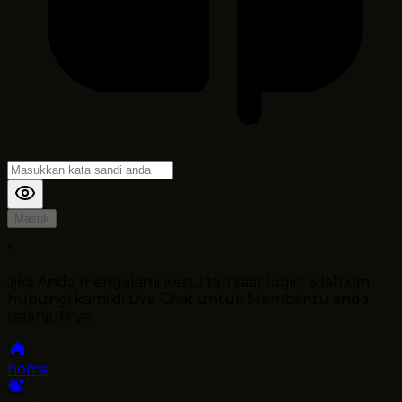
Masuk
*
Jika Anda mengalami Kesulitan saat login, Silahkan
hubungi kami di Live Chat untuk Membantu anda
selanjutnya
home