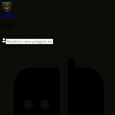
Daftar
login
Nama pengguna
Kata sandi