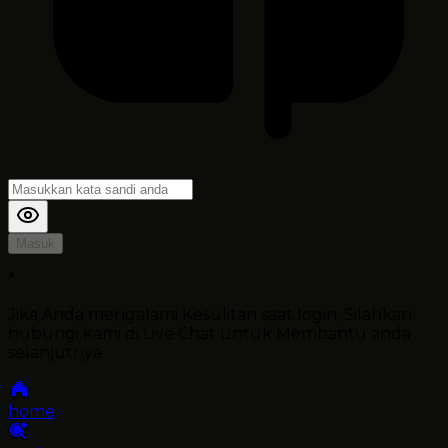
Masuk
*
Jika Anda mengalami Kesulitan saat login, Silahkan
hubungi kami di Live Chat untuk Membantu anda
selanjutnya
home