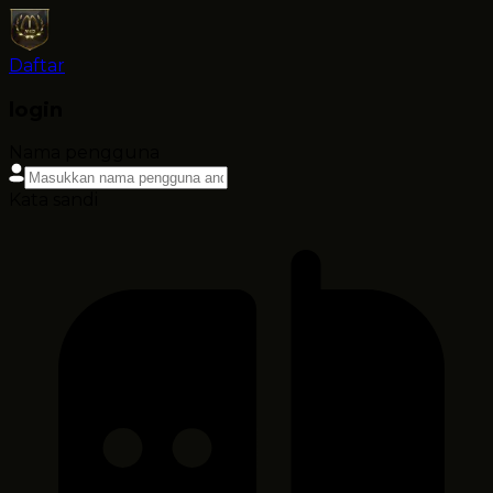
Daftar
login
Nama pengguna
Kata sandi