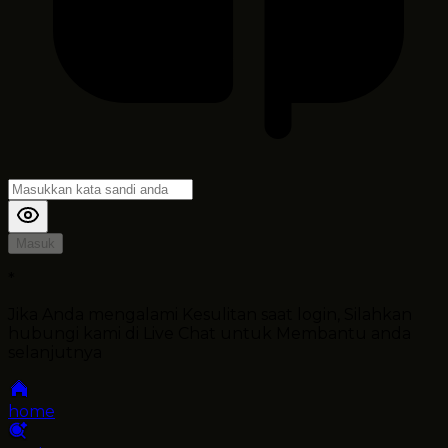
Masuk
*
Jika Anda mengalami Kesulitan saat login, Silahkan
hubungi kami di Live Chat untuk Membantu anda
selanjutnya
home