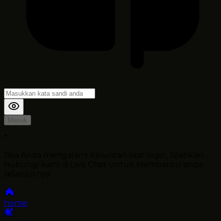
Masuk
*
Jika Anda mengalami Kesulitan saat login, Silahkan
hubungi kami di Live Chat untuk Membantu anda
selanjutnya
home