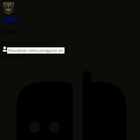
Daftar
login
Nama pengguna
Kata sandi