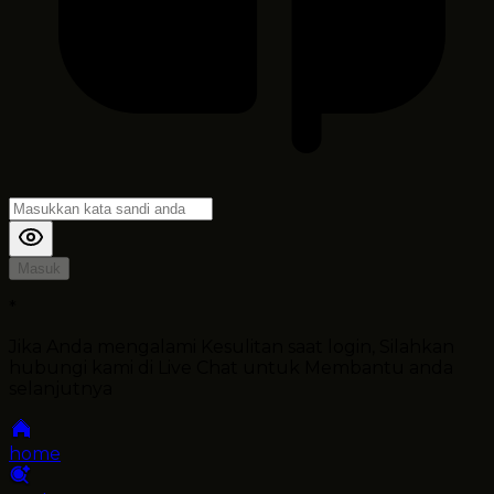
Masuk
*
Jika Anda mengalami Kesulitan saat login, Silahkan
hubungi kami di Live Chat untuk Membantu anda
selanjutnya
home