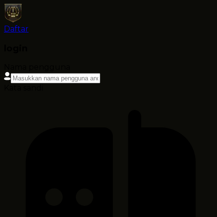
Daftar
login
Nama pengguna
Kata sandi