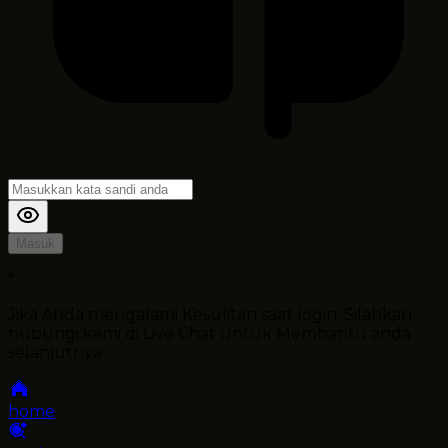
Masuk
*
Jika Anda mengalami Kesulitan saat login, Silahkan
hubungi kami di Live Chat untuk Membantu anda
selanjutnya
home