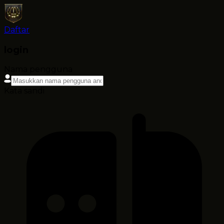
Daftar
login
Nama pengguna
Kata sandi