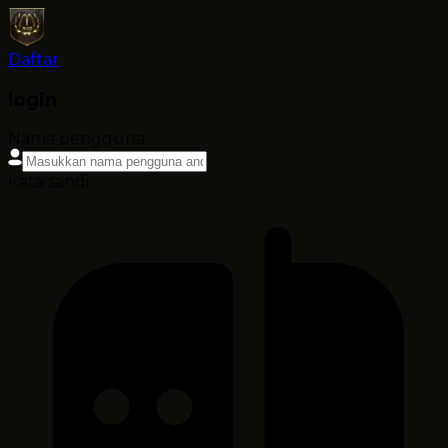
Daftar
login
Nama pengguna
Kata sandi