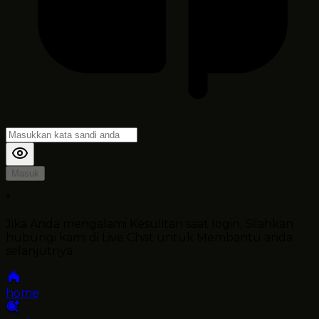
Masuk
*
Jika Anda mengalami Kesulitan saat login, Silahkan
hubungi kami di Live Chat untuk Membantu anda
selanjutnya
home