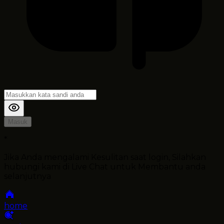
Masuk
*
Jika Anda mengalami Kesulitan saat login, Silahkan
hubungi kami di Live Chat untuk Membantu anda
selanjutnya
home