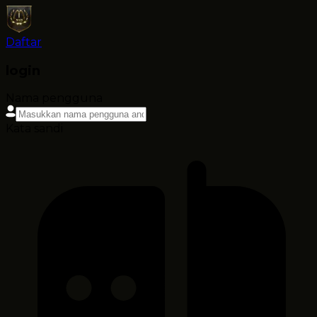
Daftar
login
Nama pengguna
Kata sandi