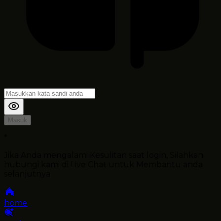
Masuk
*
Jika Anda mengalami Kesulitan saat login, Silahkan
hubungi kami di Live Chat untuk Membantu anda
selanjutnya
home