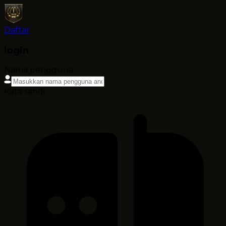
Daftar
login
Nama pengguna
Kata sandi