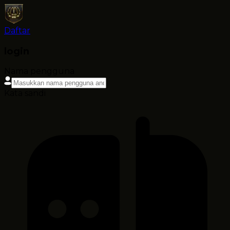
Daftar
login
Nama pengguna
Kata sandi