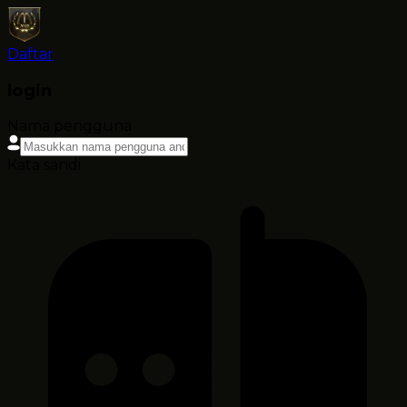
Daftar
login
Nama pengguna
Kata sandi