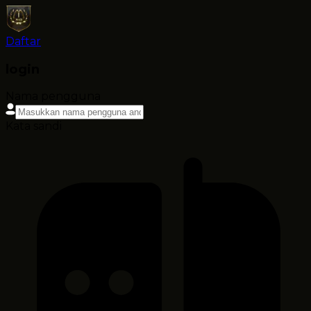
Daftar
login
Nama pengguna
Kata sandi