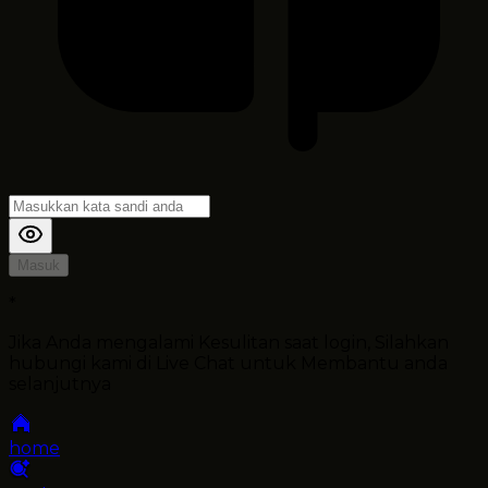
Masuk
*
Jika Anda mengalami Kesulitan saat login, Silahkan
hubungi kami di Live Chat untuk Membantu anda
selanjutnya
home