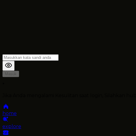
Masuk
*
Jika Anda mengalami Kesulitan saat login, Silahkan h
home
explore