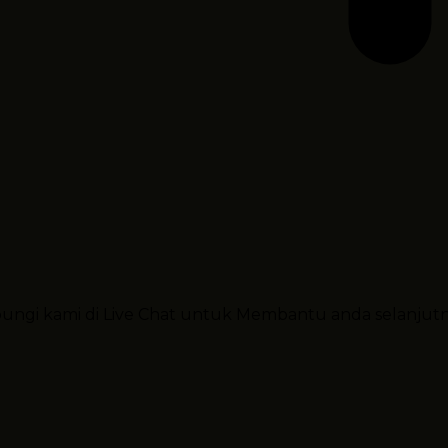
ubungi kami di Live Chat untuk Membantu anda selanjut