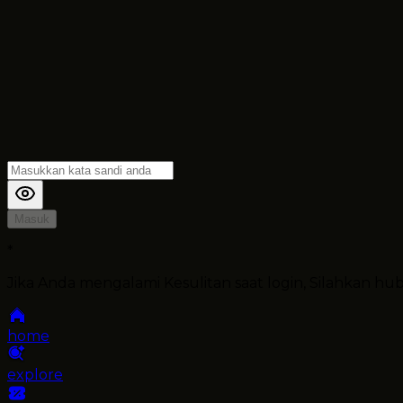
Masuk
*
Jika Anda mengalami Kesulitan saat login, Silahkan h
home
explore