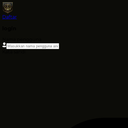
Daftar
login
Nama pengguna
Kata sandi