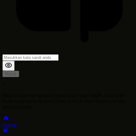
Masuk
*
Jika Anda mengalami Kesulitan saat login, Silahkan
hubungi kami di Live Chat untuk Membantu anda
selanjutnya
home