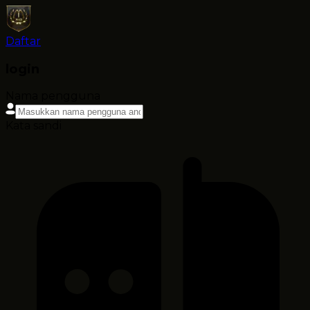
Daftar
login
Nama pengguna
Kata sandi