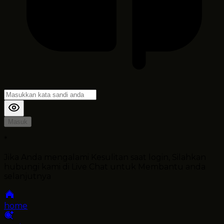
Masuk
*
Jika Anda mengalami Kesulitan saat login, Silahkan
hubungi kami di Live Chat untuk Membantu anda
selanjutnya
home