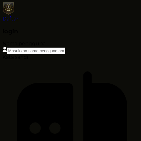
Daftar
login
Nama pengguna
Kata sandi