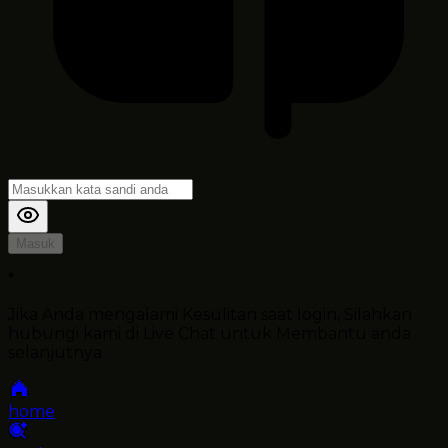
Masuk
*
Jika Anda mengalami Kesulitan saat login, Silahkan
hubungi kami di Live Chat untuk Membantu anda
selanjutnya
home