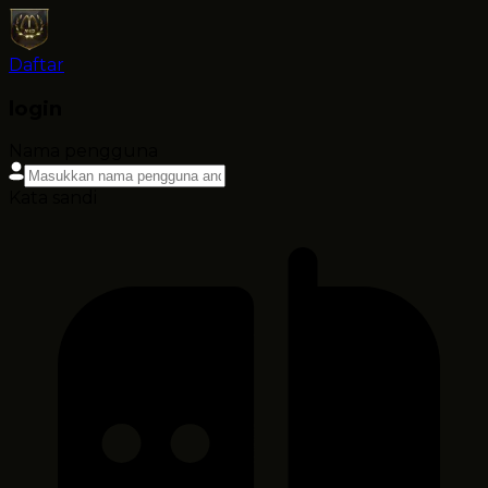
Daftar
login
Nama pengguna
Kata sandi