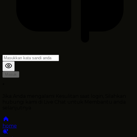
Masuk
*
Jika Anda mengalami Kesulitan saat login, Silahkan
hubungi kami di Live Chat untuk Membantu anda
selanjutnya
home