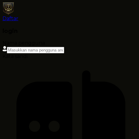
Daftar
login
Nama pengguna
Kata sandi