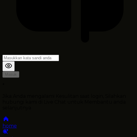
Masuk
*
Jika Anda mengalami Kesulitan saat login, Silahkan
hubungi kami di Live Chat untuk Membantu anda
selanjutnya
home