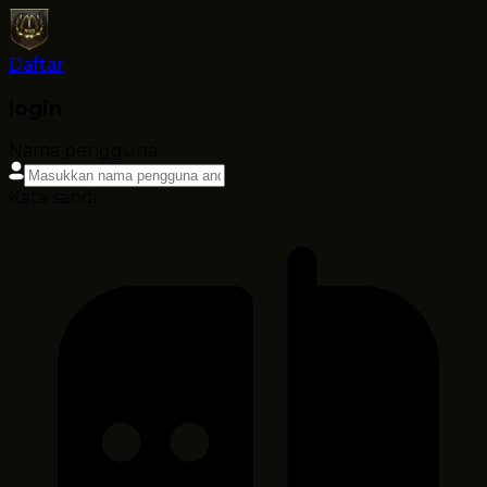
Daftar
login
Nama pengguna
Kata sandi