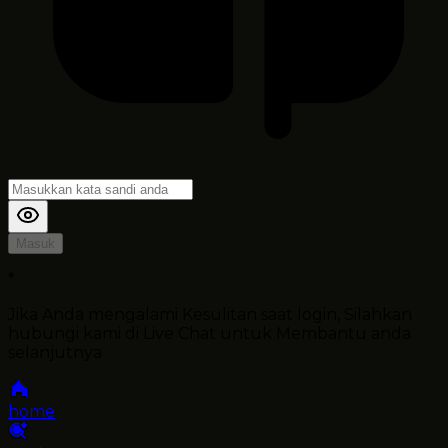
Masuk
*
Jika Anda mengalami Kesulitan saat login, Silahkan
hubungi kami di Live Chat untuk Membantu anda
selanjutnya
home