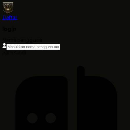
Daftar
login
Nama pengguna
Kata sandi