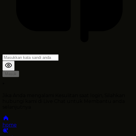
Masuk
*
Jika Anda mengalami Kesulitan saat login, Silahkan
hubungi kami di Live Chat untuk Membantu anda
selanjutnya
home