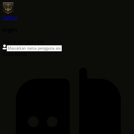
Daftar
login
Nama pengguna
Kata sandi