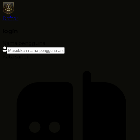
Daftar
login
Nama pengguna
Kata sandi