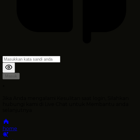
Masuk
*
Jika Anda mengalami Kesulitan saat login, Silahkan
hubungi kami di Live Chat untuk Membantu anda
selanjutnya
home