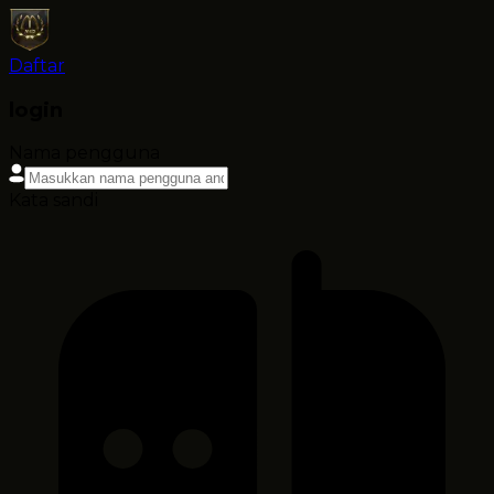
Daftar
login
Nama pengguna
Kata sandi