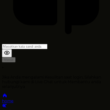
Masuk
*
Jika Anda mengalami Kesulitan saat login, Silahkan
hubungi kami di Live Chat untuk Membantu anda
selanjutnya
home