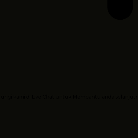
ubungi kami di Live Chat untuk Membantu anda selanjut