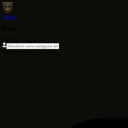
Daftar
login
Nama pengguna
Kata sandi