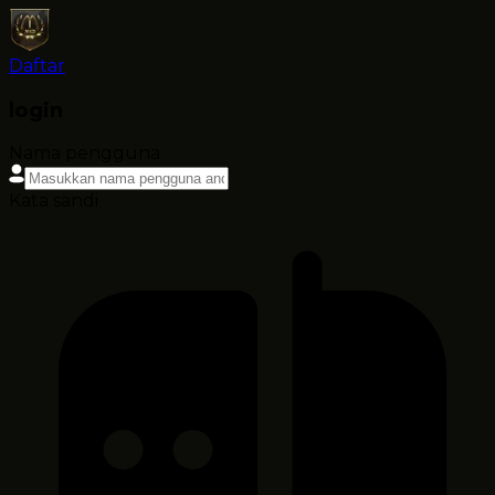
Daftar
login
Nama pengguna
Kata sandi