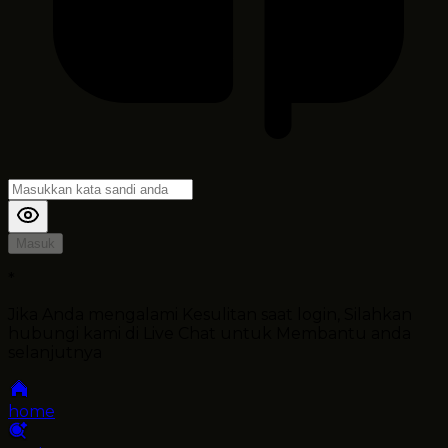
Masuk
*
Jika Anda mengalami Kesulitan saat login, Silahkan
hubungi kami di Live Chat untuk Membantu anda
selanjutnya
home